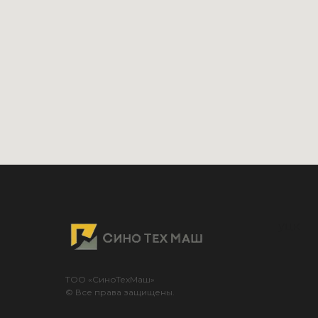
уцк
ТОО «СиноТехМаш»
© Все права защищены.