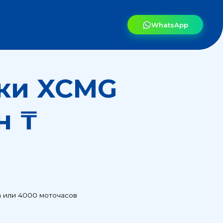
WhatsApp
XCMG
точасов