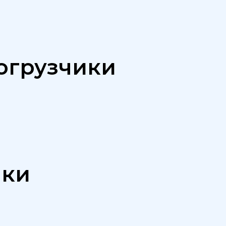
огрузчики
ики