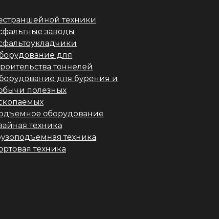
естраншейной техники
сфальтные заводы
сфальтоукладчики
борудование для
троительства тоннелей
борудование для бурения и
обычи полезных
скопаемых
одъемное оборудование
вайная техника
рузоподъемная техника
ортовая техника