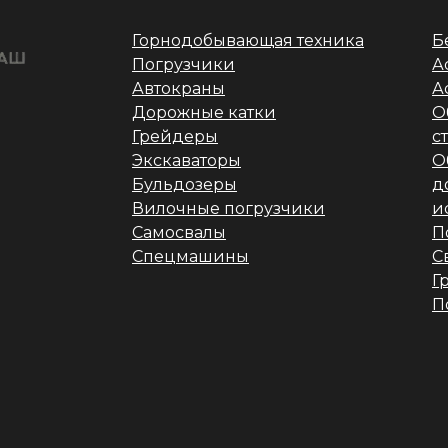
Горнодобывающая техника
Б
Погрузчики
А
Автокраны
А
Дорожные катки
О
Грейдеры
с
Экскаваторы
О
Бульдозеры
д
Вилочные погрузчики
и
Самосвалы
П
Спецмашины
С
Г
П