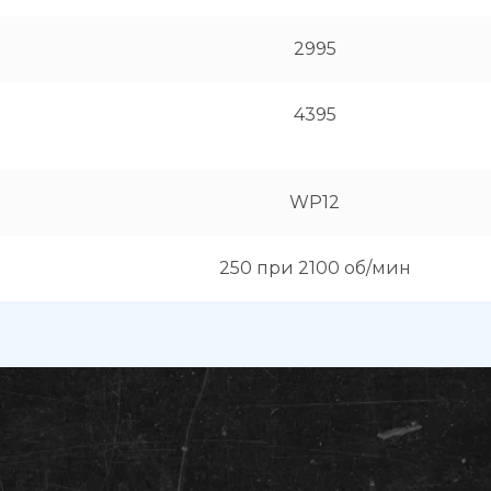
2995
4395
WP12
250 при 2100 об/мин