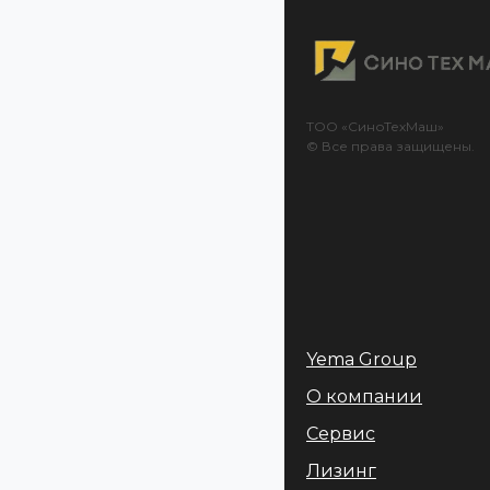
ТОО «СиноТехМаш»
© Все права защищены.
Yema Group
О компании
Сервис
Лизинг