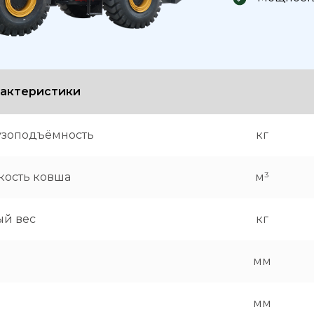
рактеристики
узоподъёмность
кг
кость ковша
м³
ый вес
кг
и
мм
мм