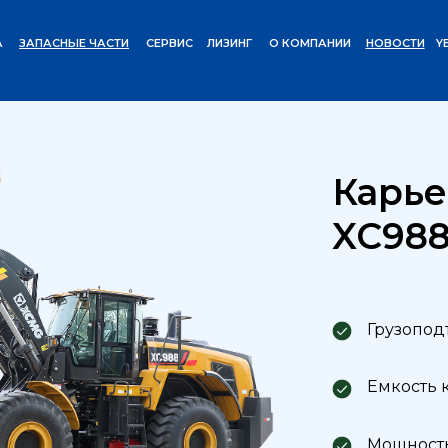
А
ЗАПАСНЫЕ ЧАСТИ
СЕРВИС
ЛИЗИНГ
О КОМПАНИИ
НОВОСТИ
Y
Погрузчики
Карьерный Погрузчик XC988
/
Карье
XC98
Грузопод
Емкость 
Мощность