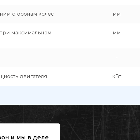
ним сторонам колёс
мм
 при максимальном
мм
-
щность двигателя
кВт
он и мы в деле