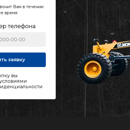
вонит Вам в течении
чее время
ер телефона
ть заявку
опку вы
 условиями
фиденциальности