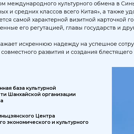
ом международного культурного обмена в Синь
ых и средних классов всего Китая», а также 
ется самой характерной визитной карточкой 
енные его регутацией, главы государств и дру
жает искреннюю надежду на успешное сотрудн
 совместного развития и создания блестящего
ная база культурной
ти Шанхайской организации
ва
иньцзянского Центра
о экономического и культурного