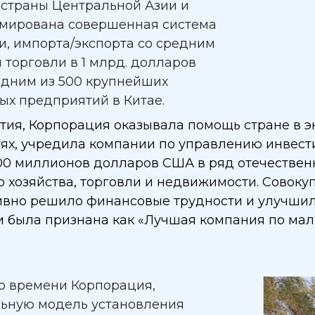
 страны Центральной Азии и
рмирована совершенная система
и, импорта/экспорта со средним
торговли в 1 млрд. долларов
одним из 500 крупнейших
ых предприятий в Китае.
тия, Корпорация оказывала помощь стране в э
стях, учредила компании по управлению инвес
00 миллионов долларов США в ряд отечествен
о хозяйства, торговли и недвижимости. Совокуп
ивно решило финансовые трудности и улучшил
 и была признана как «Лучшая компания по ма
го времени Корпорация,
льную модель установления