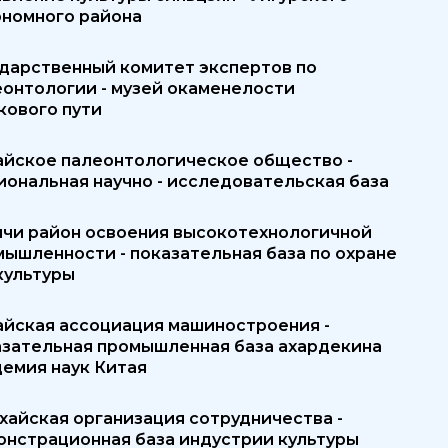
ономного района
ударственный комитет экспертов по
еонтологии - музей окаменелости
кового пути
айское палеонтологическое общество -
ональная научно - исследовательская база
мчи район освоения высокотехнологичной
ышленности - показательная база по охране
культуры
айская ассоциация машиностроения -
азательная промышленная база ахардекина
демия наук Китая
хайская организация сотрудничества -
онстрационная база индустрии культуры