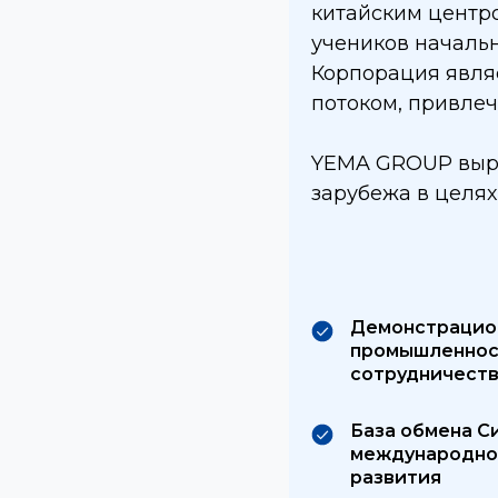
китайским центр
учеников начальн
Корпорация явля
потоком, привлеч
YEMA GROUP выра
зарубежа в целях
Демонстрацион
промышленнос
сотрудничест
База обмена С
международног
развития