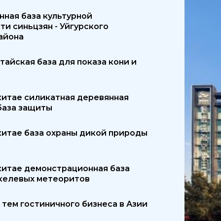
ная база культурной
и синьцзян - Уйгурского
айона
тайская база для показа кони и
китае силикатная деревянная
база защиты
китае база охраны дикой природы
китае демонстрационная база
келевых метеоритов
 тем гостиничного бизнеса в Азии