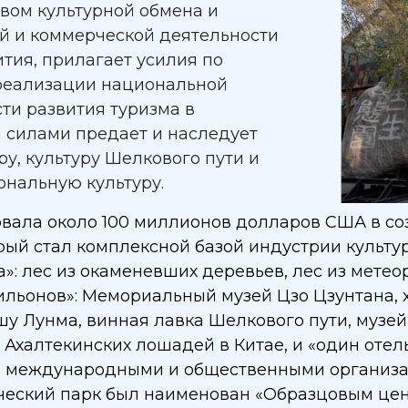
вом культурной обмена и
й и коммерческой деятельности
ития, прилагает усилия по
реализации национальной
сти развития туризма в
 силами предает и наследует
ру, культуру Шелкового пути и
ональную культуру.
овала около 100 миллионов долларов США в со
рый стал комплексной базой индустрии культур
»: лес из окаменевших деревьев, лес из метеор
ильонов»: Мемориальный музей Цзо Цзунтана,
шу Лунма, винная лавка Шелкового пути, музей
» Ахалтекинских лошадей в Китае, и «один отел
 международными и общественными организац
ческий парк был наименован «Образцовым це