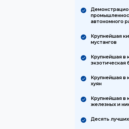
Демонстрацион
промышленност
автономного р
Крупнейшая ки
мустангов
Крупнейшая в 
экзотическая 
Крупнейшая в 
хуян
Крупнейшая в 
железных и ни
Десять лучших