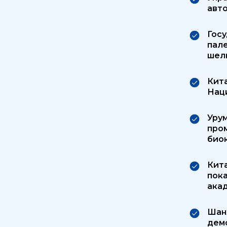
авт
Гос
пал
шел
Кит
Наци
Уру
пром
био
Кит
пок
ака
Шан
дем