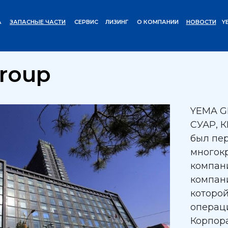
А
ЗАПАСНЫЕ ЧАСТИ
СЕРВИС
ЛИЗИНГ
О КОМПАНИИ
НОВОСТИ
Y
p
roup
YEMA GR
СУАР, К
был пер
многок
компан
компан
которо
операци
Корпора