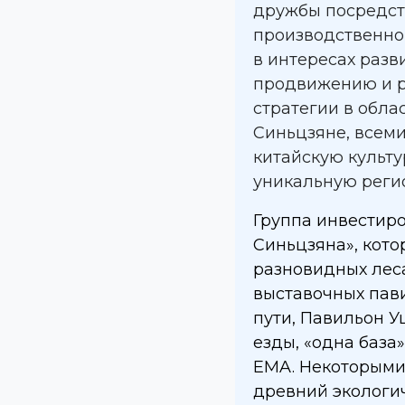
дружбы посредст
производственно
в интересах разв
продвижению и 
стратегии в обла
Синьцзяне, всеми
китайскую культу
уникальную реги
Группа инвестир
Синьцзяна», кото
разновидных леса
выставочных пав
пути, Павильон У
езды, «одна база
ЕМA. Некоторыми
древний экологи