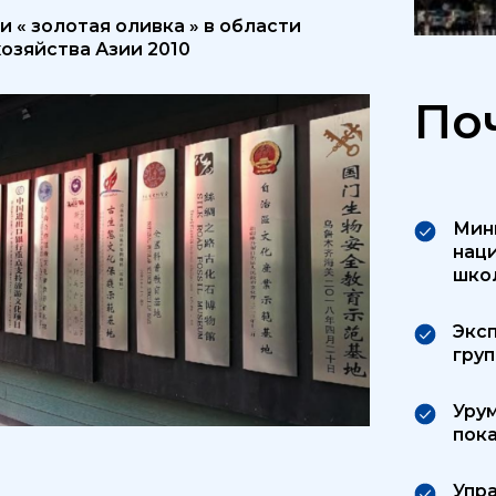
 « золотая оливка » в области
хозяйства Азии 2010
По
Мин
нац
шко
Эксп
груп
Урум
пок
Упра