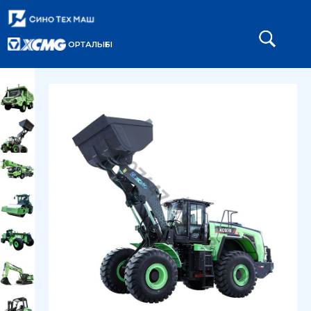
ОРТАЛЫҒЫ
Главная
Каталог
Погрузчики
/
/
/
Электрический погрузчик XC948-EV