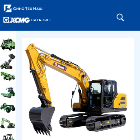
ОРТАЛЫҒЫ
Главная
Каталог
Погрузчики
/
/
/
Гусеничный экскаватор XE370G