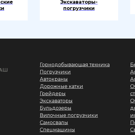
ские
Экскаваторы-
ки
погрузчики
Горнодобывающая техника
Б
Погрузчики
А
Автокраны
А
Дорожные катки
О
Грейдеры
с
Экскаваторы
О
Бульдозеры
д
Вилочные погрузчики
и
Самосвалы
П
Спецмашины
С