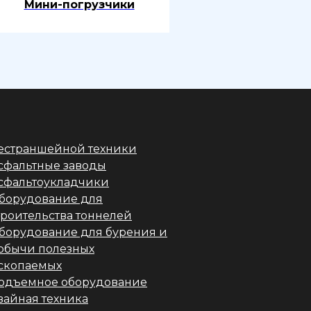
Мини-погрузчики
естраншейной техники
сфальтные заводы
сфальтоукладчики
борудование для
троительства тоннелей
борудование для бурения и
обычи полезных
скопаемых
одъемное оборудование
вайная техника