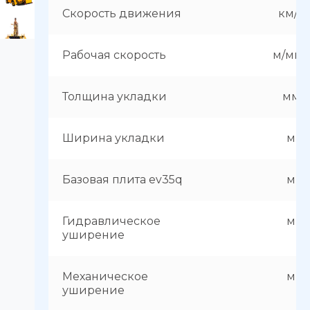
Скорость движения
км/ч
Рабочая скорость
м/мин
Толщина укладки
мм
Ширина укладки
м
Базовая плита ev35q
м
Гидравлическое
м
уширение
Механическое
м
уширение