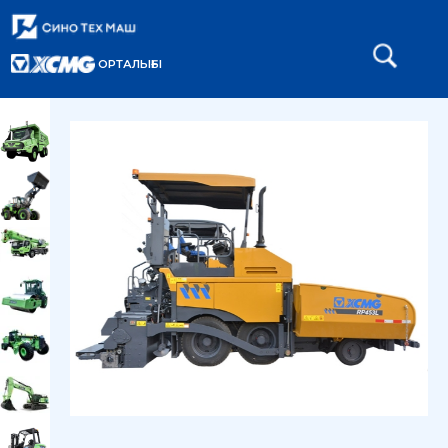
ОРТАЛЫҒЫ
Главная
Каталог
Асфальтоукладчики
/
/
/
Асфальтоукладчик RP453L