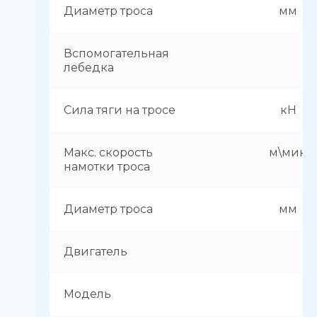
Диаметр троса
мм
Вспомогательная
лебедка
Сила тяги на тросе
кН
Макс. скорость
м\мин
намотки троса
Диаметр троса
мм
Двигатель
Модель