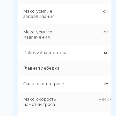
Макс. усилие
кН
задавливания
Макс. усилие
кН
извлечения
Рабочий ход ротора
м
Главная лебедка
Сила тяги на тросе
кН
Макс. скорость
м\мин
намотки троса