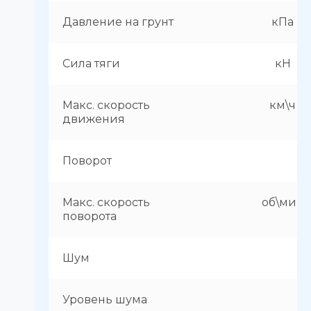
Давление на грунт
кПа
Сила тяги
кН
Макс. скорость
км\ч
движения
Поворот
Макс. скорость
об\мин
поворота
Шум
Уровень шума