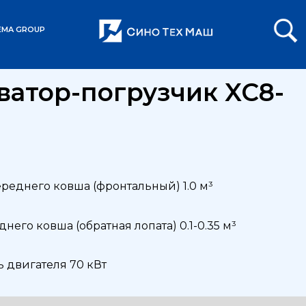
EMA GROUP
ватор-погрузчик XC8-
реднего ковша (фронтальный) 1.0 м³
него ковша (обратная лопата) 0.1-0.35 м³
 двигателя 70 кВт