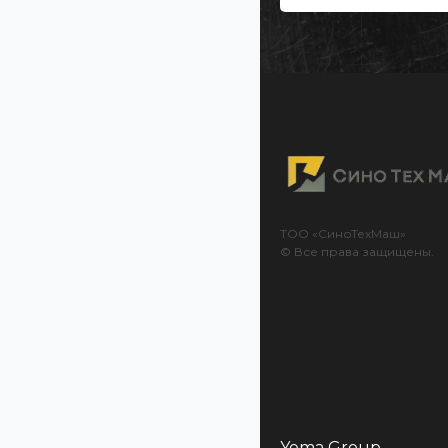
ТОО «СиноТехМаш»
© Все права защищены.
Yema Group