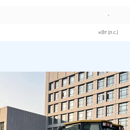
-
кВт (л.с.)