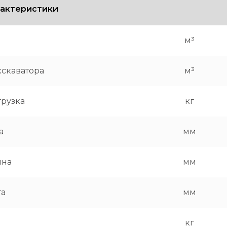
рактеристики
м³
кскаватора
м³
рузка
кг
а
мм
ина
мм
та
мм
кг