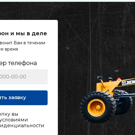
он и мы в деле
вонит Вам в течении
чее время
ер телефона
ть заявку
опку вы
 условиями
фиденциальности