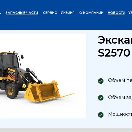
А
ЗАПАСНЫЕ ЧАСТИ
СЕРВИС
ЛИЗИНГ
О КОМПАНИИ
НОВОСТИ
Y
Погрузчики
Экскаватор-погрузчик XC8-S2570
/
Экска
S2570
Объем пе
Объем зад
Мощность