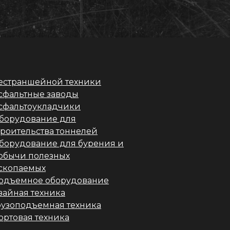
естраншейной техники
сфальтные заводы
сфальтоукладчики
борудование для
троительства тоннелей
борудование для бурения и
обычи полезных
скопаемых
одъемное оборудование
вайная техника
рузоподъемная техника
ортовая техника