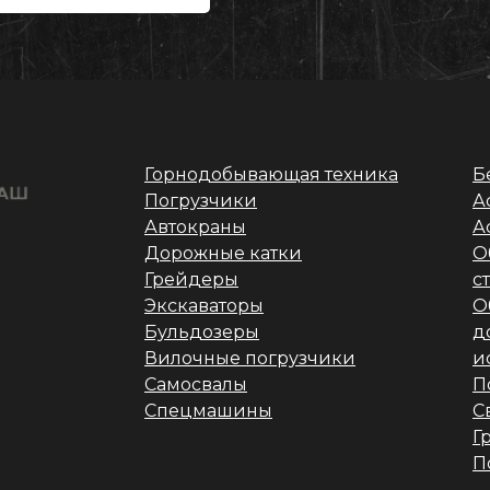
Горнодобывающая техника
Б
Погрузчики
А
Автокраны
А
Дорожные катки
О
Грейдеры
с
Экскаваторы
О
Бульдозеры
д
Вилочные погрузчики
и
Самосвалы
П
Спецмашины
С
Г
П