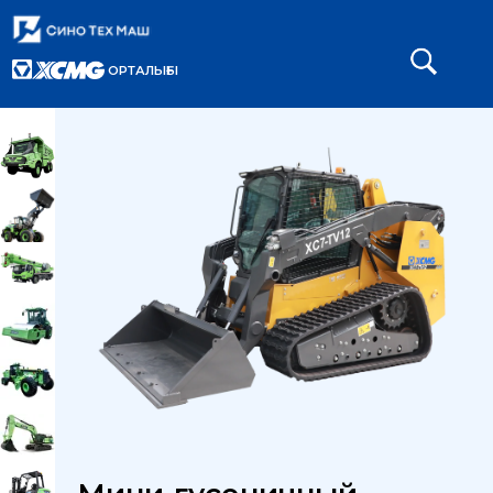
ОРТАЛЫҒЫ
Главная
Каталог
Погрузчики
/
/
/
Мини-гусеничный погрузчик XC7-TV12