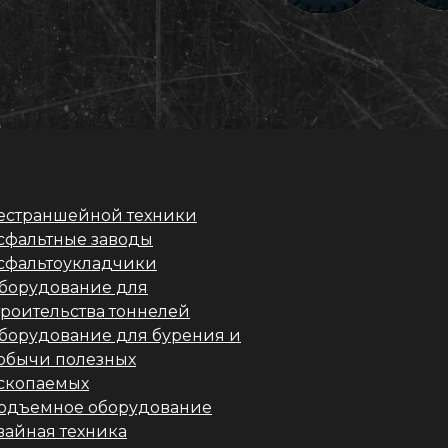
естраншейной техники
сфальтные заводы
сфальтоукладчики
борудование для
троительства тоннелей
борудование для бурения и
обычи полезных
скопаемых
одъемное оборудование
вайная техника