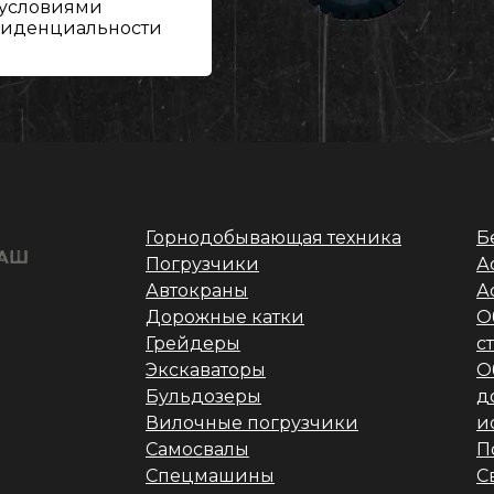
 условиями
фиденциальности
Горнодобывающая техника
Б
Погрузчики
А
Автокраны
А
Дорожные катки
О
Грейдеры
с
Экскаваторы
О
Бульдозеры
д
Вилочные погрузчики
и
Самосвалы
П
Спецмашины
С