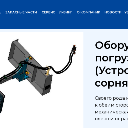
А
ЗАПАСНЫЕ ЧАСТИ
СЕРВИС
ЛИЗИНГ
О КОМПАНИИ
НОВОСТИ
Y
Погрузчики
Навесное оборудование
Оборудование д
/
/
Обору
погру
(Устр
сорня
Своего рода 
к обеим стор
механическая
влево и вправ