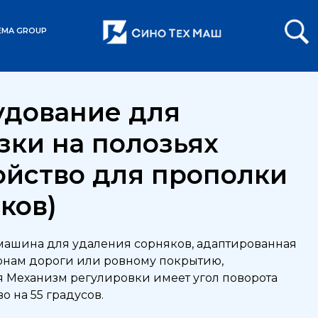
EMA GROUP
ля погрузки на полозьях (Устройство для прополки сорняко
дование для
зки на полозьях
ойство для прополки
ков)
машина для удаления сорняков, адаптированная
онам дороги или ровному покрытию,
 Механизм регулировки имеет угол поворота
о на 55 градусов.