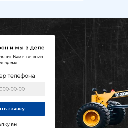
он и мы в деле
вонит Вам в течении
чее время
ер телефона
ть заявку
опку вы