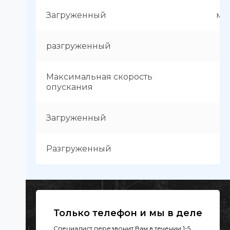
Загруженный
мм
разгруженный
м
Максимальная скорость
опускания
Загруженный
м
Разгруженный
м
Только телефон и мы в деле
Специалист перезвонит Вам в течении 1-5