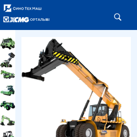
ОРТАЛЫҒЫ
Главная
Каталог
Портовая техника
/
/
/
Ричстакер XCMG XCS4545K