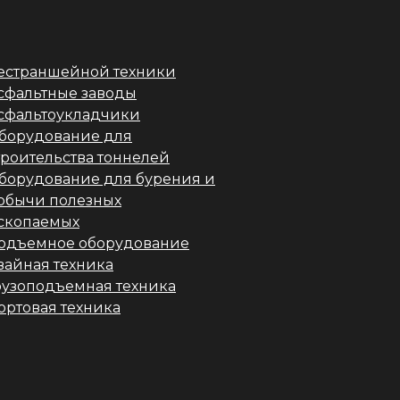
естраншейной техники
сфальтные заводы
сфальтоукладчики
борудование для
троительства тоннелей
борудование для бурения и
обычи полезных
скопаемых
одъемное оборудование
вайная техника
рузоподъемная техника
ортовая техника