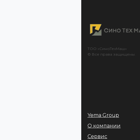
ТОО «СиноТехМаш»
© Все права защищены.
Yema Group
О компании
Сервис