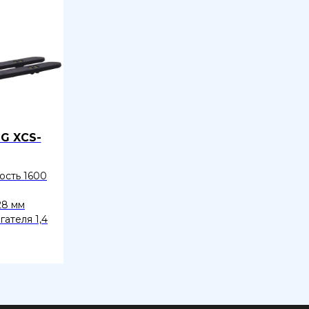
G XCS-
ость 1600
28 мм
ателя 1,4