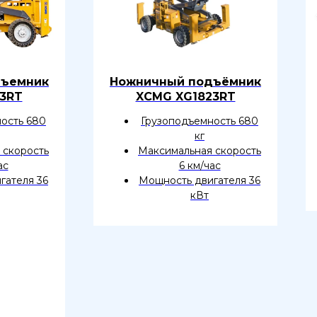
дъемник
Ножничный подъёмник
3RT
XCMG XG1823RT
ость 680
Грузоподъемность 680
кг
 скорость
Максимальная скорость
ас
6 км/час
гателя 36
Мощность двигателя 36
кВт