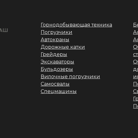
Горнодобывающая техника
Б
Погрузчики
А
Автокраны
А
Дорожные катки
О
Грейдеры
с
Экскаваторы
О
Бульдозеры
д
Вилочные погрузчики
и
Самосвалы
П
Спецмашины
С
Г
П